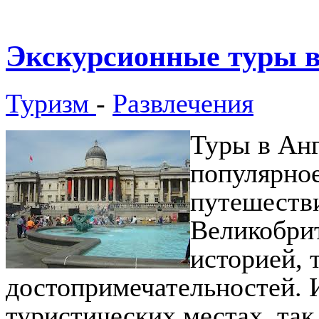
Экскурсионные туры 
Туризм
-
Развлечения
Туры в Анг
популярное
путешестви
Великобрит
историей,
достопримечательностей. И
туристических местах, так