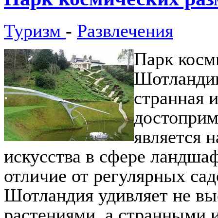
Туризм
-
Развлечения
Парк косм
Шотландии
странная 
достоприм
является 
искусства в сфере ландшаф
отличие от регулярных сад
Шотландия удивляет не в
растениями, а странными и