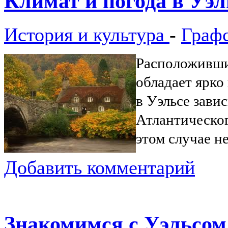
Климат и погода в Уэл
История и культура
-
Граф
Расположившис
обладает ярк
в Уэльсе зави
Атлантическог
этом случае н
Добавить комментарий
Знакомимся с Уэльсом: