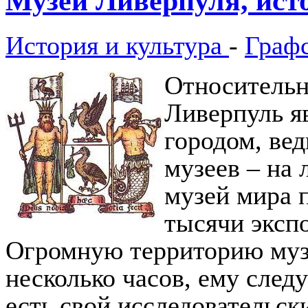
Музеи Ливерпуля, исто
История и культура
-
Граф
Относительн
Ливерпуль я
городом, вед
музеев – на
музей мира 
тысячи эксп
Огромную территорию муз
несколько часов, ему следу
есть свой исследовательск