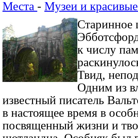
Места
-
Музеи и красивые
Старинное 
Эбботсфорд
к числу па
раскинулос
Твид, непод
Одним из в
известный писатель Вальт
в настоящее время в особ
посвященный жизни и тво
шотландца. Особняк был в