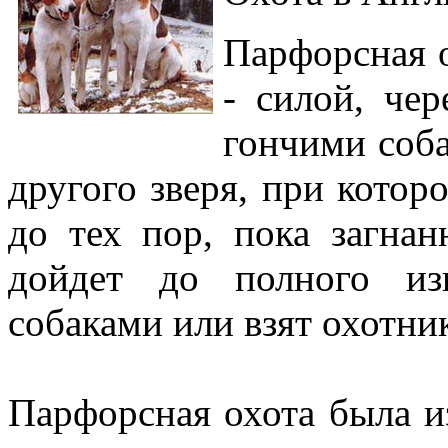
Парфорсная о
- силой, чер
гончими соба
другого зверя, при котор
до тех пор, пока загна
дойдет до полного из
собаками или взят охотни
Парфорсная охота была и