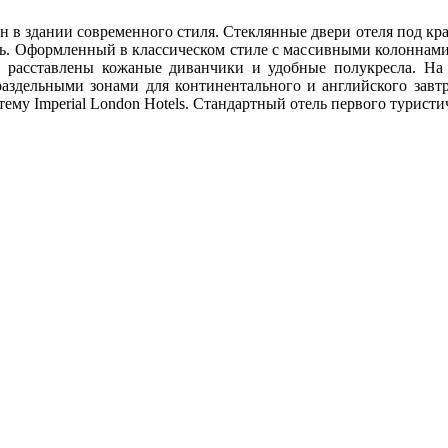
в здании современного стиля. Стеклянные двери отеля под кр
ь. Оформленный в классическом стиле с массивными колоннами 
 расставлены кожаные диванчики и удобные полукресла. На
раздельными зонами для континентального и английского завтр
стему Imperial London Hotels. Стандартный отель первого тури