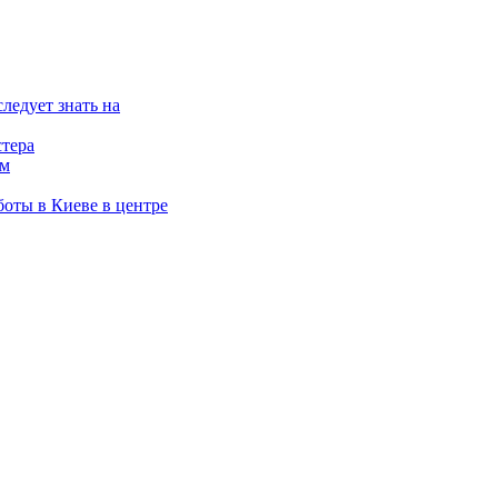
следует знать на
стера
ам
оты в Киеве в центре