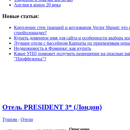
Англия в конце 20 века
Новые статьи:
Крепление стен траншей и котлованов Vector Shpunt: что 
стройплощадке?
Купить доменное имя для сайта и особенности выбора хо
Лучшие отели с бассейном Карпаты по приемлемым цен
Недвижимость в Фоминке: как купить
Какое УПЦ поможет получить разрешение на опасные раб
"Профбезпека"?
Отель PRESIDENT 3* (Лондон)
Туризм
-
Отели
Описание