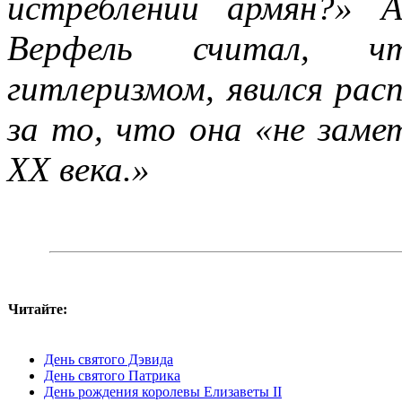
истреблении армян?» 
Верфель считал, чт
гитлеризмом, явился рас
за то, что она «не заме
XX века.»
Читайте:
День святого Дэвида
День святого Патрика
День рождения королевы Елизаветы II